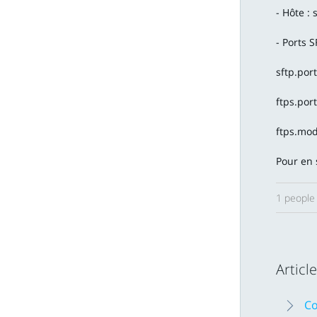
- Hôte : 
- Ports S
sftp.por
ftps.por
ftps.mod
Pour en 
1 people 
Articl
Co